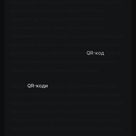
відродження, ставши одним з ключових інструментів 
для діджитал-маркетингу. Завдяки TikTok та 
Instagram, де швидкість і візуальний контент є 
ключовими, ці коди знову перетворилися на 
незамінний міст, що поєднує офлайн-світ з цифровою 
реальністю. Ця стаття — ваш
time-saving tool
про те, 
QR-код
як бренди можуть використовувати 
, щоб не 
лише привернути увагу, а й побудувати ефективні 
кампанії на найпопулярніших платформах.
QR-коди
Чому ж 
знову в тренді?
 Причина проста: 
сучасні смартфони мають вбудовані сканери прямо в 
камері, що робить взаємодію миттєвою. Ця швидкість 
ідеально вписується в темп споживання контенту
 в 
Instagram Bio Link
 та 
TikTok link servic
e
, дозволяючи 
користувачу отримати доступ до вашої інформації за 