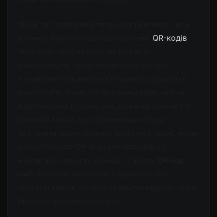
TikTok, як платформа для вірусного контенту, також 
QR-кодів
пропонує можливості для використання 
. 
Якщо ваше відео набирає популярність, 
використовуйте цей інструмент, щоб миттєво 
конвертувати зацікавлених глядачів у відвідувачів 
вашого сайту. Розмістіть його в кінці відео, щоб не 
відволікати користувача, але дати йому можливість 
дізнатися більше. Це особливо корисно для 
просування нового продукту чи послуги. Також, можна 
використовувати QR-коди для челенджів та 
інтерактиву: запустіть челендж і створіть 
QR-код 
сайт
, який веде на сторінку з правилами або 
музичним треком, що зробить ваш челендж ще більш 
вірусним і простим для участі.