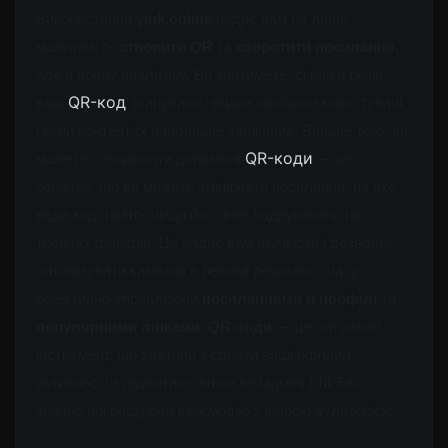
Використання 
ylnk.online
 надає вам не лише 
можливість 
створити QR 
та 
скоротити посилання
, 
але й повну аналітику. Ви знатимете, скільки разів 
QR-код
ваш 
 сканували, звідки прийшли користувачі, 
і який контент їх найбільше зацікавив. Більше того, ви 
QR-коди
можете створювати динамічні 
 — це 
означає, що ви можете змінювати посилання, на яке 
веде код, навіть якщо його вже надруковано на 
тисячах флаєрів. Це надає вам гнучкість і дозволяє 
оптимізувати кампанії в режимі реального часу, 
ефективно управляючи 
посиланнями в профілі
 та 
популярними лінками
. 
QR-коди
 — це потужний 
інструмент, що здатний з'єднати ваші офлайн-
активності з діджитал-світом Instagram і TikTok, 
значно покращуючи взаємодію з вашою аудиторією.