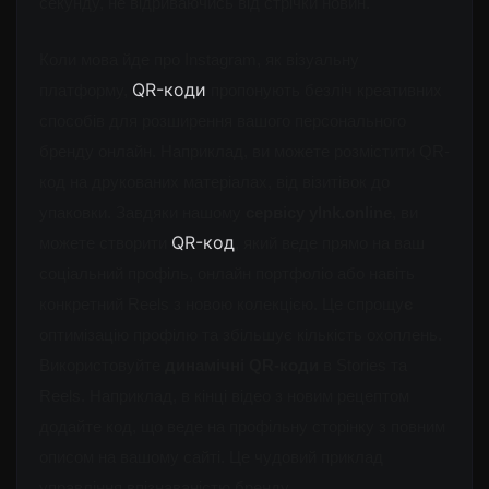
секунду, не відриваючись від стрічки новин.
Коли мова йде про Instagram, як візуальну 
QR-коди
платформу, 
 пропонують безліч креативних 
способів для розширення вашого 
персонального 
бренду онлайн
. Наприклад, ви можете розмістити QR-
код на друкованих матеріалах, від візитівок до 
упаковки. Завдяки нашому 
сервісу 
ylnk.online
, ви 
QR-код
можете створити 
, який веде прямо на ваш 
соціальний профіль
, 
онлайн портфоліо
або навіть 
конкретний Reels з новою колекцією. Це спрощу
є 
оптимізацію профілю
та збільшує кількість охоплень. 
Використовуйте 
динамічні QR-коди
 в Stories та 
Reels. Наприклад, в кінці відео з новим рецептом 
додайте код, що веде н
а 
профільну сторінку
 з повним 
описом на вашому сайті. Це чудовий приклад 
управління впізнаваністю
 бренду.