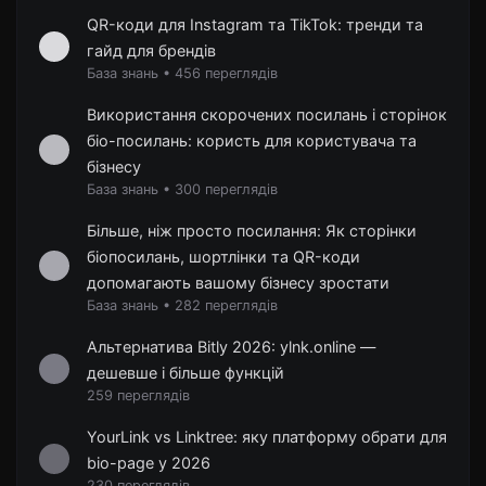
QR-коди для Instagram та TikTok: тренди та
гайд для брендів
База знань
•
456 переглядів
Використання скорочених посилань і сторінок
біо-посилань: користь для користувача та
бізнесу
База знань
•
300 переглядів
Більше, ніж просто посилання: Як сторінки
біопосилань, шортлінки та QR-коди
допомагають вашому бізнесу зростати
База знань
•
282 переглядів
Альтернатива Bitly 2026: ylnk.online —
дешевше і більше функцій
259 переглядів
YourLink vs Linktree: яку платформу обрати для
bio-page у 2026
230 переглядів