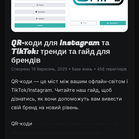
QR-коди для Instagram та
TikTok: тренди та гайд для
брендів
Створено 19 Вересень, 2025
•
База знань
• 458 переглядів
QR-коди — це міст між вашим офлайн-світом і
TikTok/Instagram. Читайте наш гайд, щоб
дізнатись, як вони допоможуть вам вивести
свій бренд на новий рівень.
QR-коди
, які ще недавно вважалися пережитком 
минулого, сьогодні переживають справжнє 