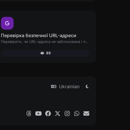
Перевірка безпечної URL-адреси
Перевірити, чи URL-адреса не заблокована і позначена як безпечна/небезпечна Google.
89
Ukrainian