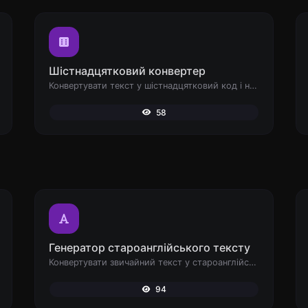
Шістнадцятковий конвертер
Конвертувати текст у шістнадцятковий код і навпаки для будь-якого введеного рядка.
58
Генератор староанглійського тексту
Конвертувати звичайний текст у староанглійський шрифт.
94