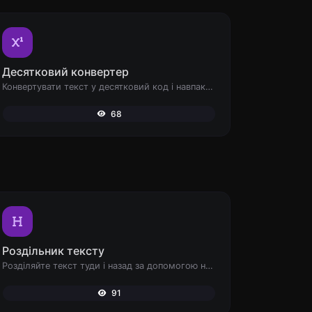
Десятковий конвертер
Конвертувати текст у десятковий код і навпаки для будь-якого введеного рядка.
68
Роздільник тексту
Розділяйте текст туди і назад за допомогою нових рядків, ком, крапок... і т.д.
91