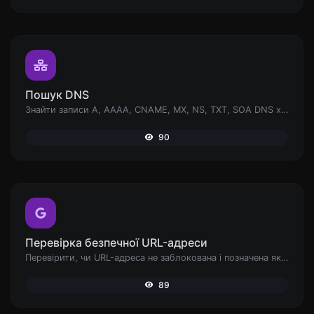
Пошук DNS
Знайти записи A, AAAA, CNAME, MX, NS, TXT, SOA DNS хоста.
90
Перевірка безпечної URL-адреси
Перевірити, чи URL-адреса не заблокована і позначена як безпечна/небезпечна Google.
89