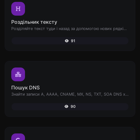
Роздільник тексту
Розділяйте текст туди і назад за допомогою нових рядків, ком, крапок... і т.д.
91
Пошук DNS
Знайти записи A, AAAA, CNAME, MX, NS, TXT, SOA DNS хоста.
90