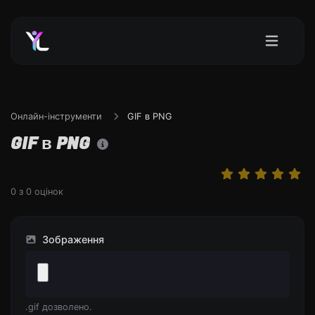
Онлайн-інструменти
GIF в PNG
GIF в PNG
0
з
0
оцінок
Зображення
.gif дозволено.