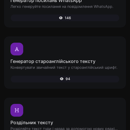
Генератор посилань WhatsApp
Легко генеруйте посилання на повідомлення WhatsApp.
146
Генератор староанглійського тексту
Конвертувати звичайний текст у староанглійський шрифт.
94
Роздільник тексту
Розділяйте текст туди і назад за допомогою нових рядків, ком, крапок... і т.д.