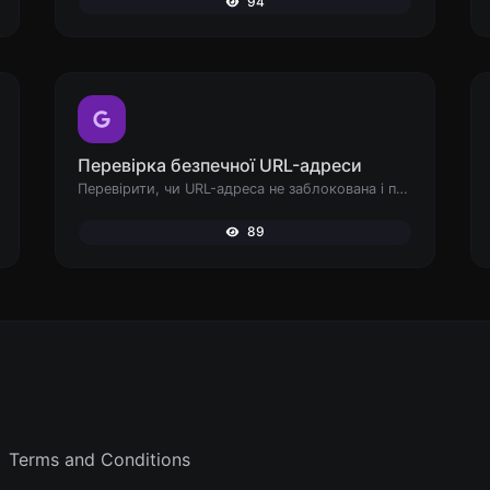
94
Перевірка безпечної URL-адреси
Перевірити, чи URL-адреса не заблокована і позначена як безпечна/небезпечна Google.
89
Terms and Conditions