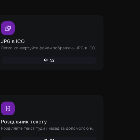
JPG в ICO
Легко конвертуйте файли зображень JPG в ICO.
52
Роздільник тексту
Розділяйте текст туди і назад за допомогою нових рядків, ком, крапок... і т.д.