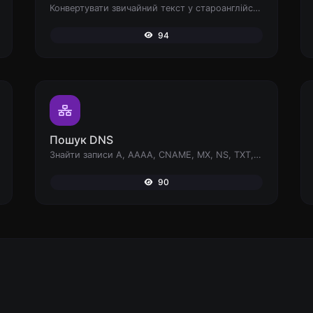
Конвертувати звичайний текст у староанглійський шрифт.
94
Пошук DNS
Знайти записи A, AAAA, CNAME, MX, NS, TXT, SOA DNS хоста.
90