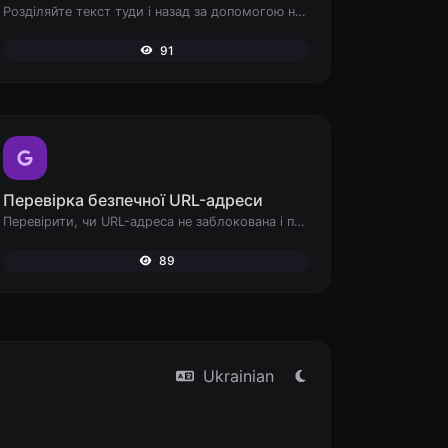
Розділяйте текст туди і назад за допомогою нових рядків, ком, крапок... і т.д.
91
Перевірка безпечної URL-адреси
Перевірити, чи URL-адреса не заблокована і позначена як безпечна/небезпечна Google.
89
Ukrainian