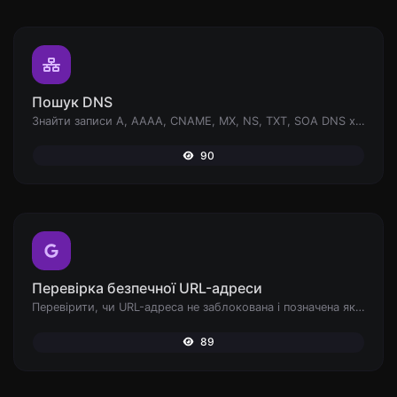
Пошук DNS
Знайти записи A, AAAA, CNAME, MX, NS, TXT, SOA DNS хоста.
90
Перевірка безпечної URL-адреси
Перевірити, чи URL-адреса не заблокована і позначена як безпечна/небезпечна Google.
89