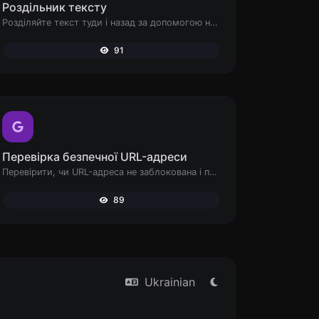
Роздільник тексту
Розділяйте текст туди і назад за допомогою нових рядків, ком, крапок... і т.д.
91
Перевірка безпечної URL-адреси
Перевірити, чи URL-адреса не заблокована і позначена як безпечна/небезпечна Google.
89
Ukrainian