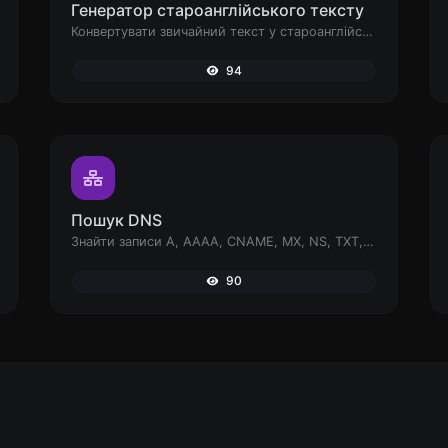
Генератор староанглійського тексту
Конвертувати звичайний текст у староанглійський шрифт.
94
Пошук DNS
Знайти записи A, AAAA, CNAME, MX, NS, TXT, SOA DNS хоста.
90