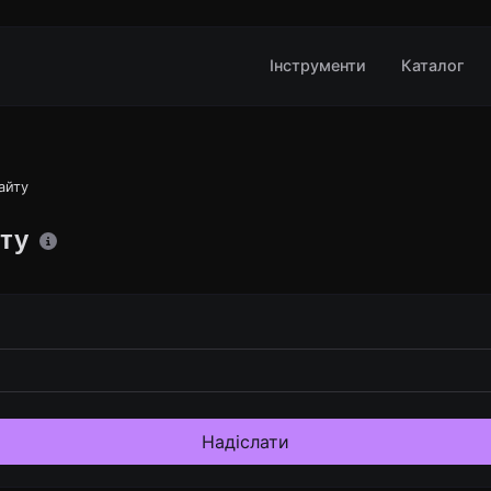
Інструменти
Каталог
айту
йту
Надіслати