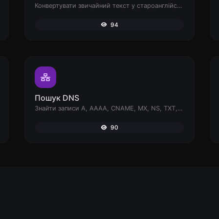
Конвертувати звичайний текст у староанглійський шрифт.
94
Пошук DNS
Знайти записи A, AAAA, CNAME, MX, NS, TXT, SOA DNS хоста.
90