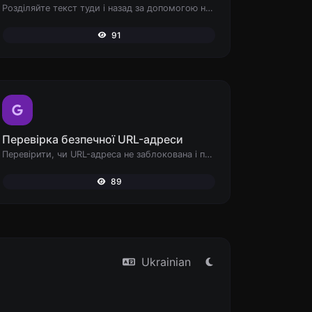
Розділяйте текст туди і назад за допомогою нових рядків, ком, крапок... і т.д.
91
Перевірка безпечної URL-адреси
Перевірити, чи URL-адреса не заблокована і позначена як безпечна/небезпечна Google.
89
Ukrainian