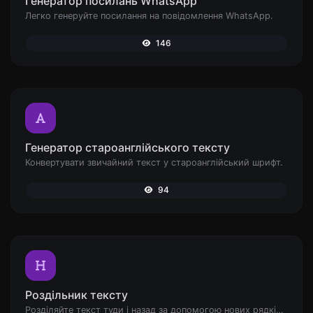
Генератор посилань WhatsApp
Легко генеруйте посилання на повідомлення WhatsApp.
146
Генератор староанглійського тексту
Конвертувати звичайний текст у староанглійський шрифт.
94
Роздільник тексту
Розділяйте текст туди і назад за допомогою нових рядків, ком, крапок... і т.д.