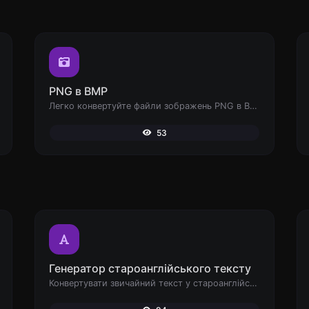
PNG в BMP
Легко конвертуйте файли зображень PNG в BMP.
53
Генератор староанглійського тексту
Конвертувати звичайний текст у староанглійський шрифт.