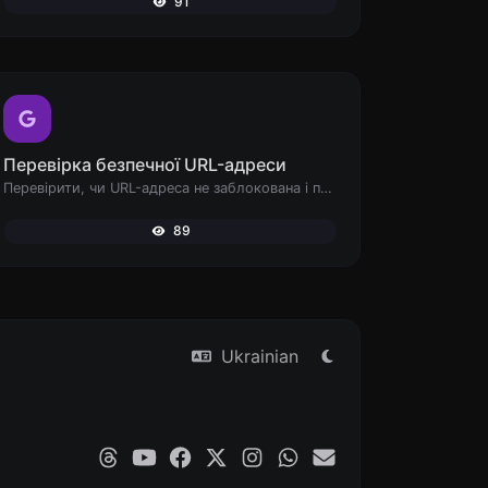
91
Перевірка безпечної URL-адреси
Перевірити, чи URL-адреса не заблокована і позначена як безпечна/небезпечна Google.
89
Ukrainian