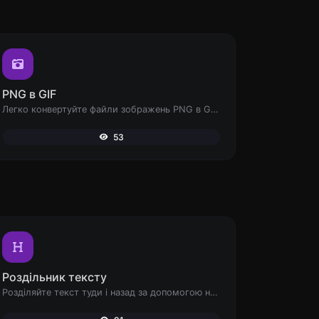
PNG в GIF
Легко конвертуйте файли зображень PNG в GIF.
53
Роздільник тексту
Розділяйте текст туди і назад за допомогою нових рядків, ком, крапок... і т.д.